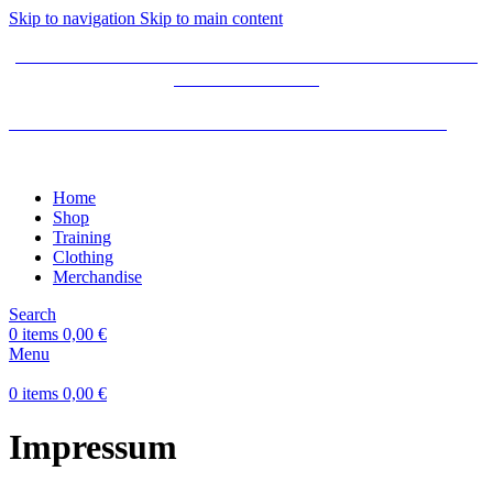
Skip to navigation
Skip to main content
JETZT TICKETS SICHERN FÜR DIE PURE FITNESS- &
ATEMSTUDIE ➡️
TICKETS FÜR DIE PURE FITNESS- & ATEMSTUDIE
Home
Shop
Training
Clothing
Merchandise
Search
0
items
0,00
€
Menu
0
items
0,00
€
Impressum